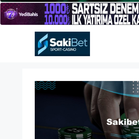
İçeriğe
atla