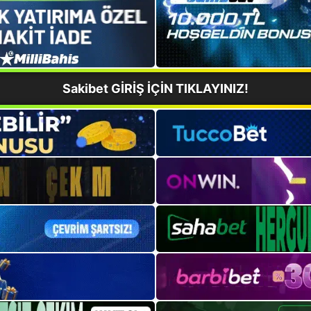
Sakibet GİRİŞ İÇİN TIKLAYINIZ!