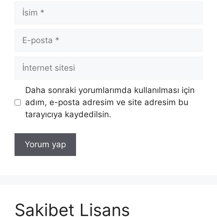
İsim
E-
posta
İnternet
sitesi
Daha sonraki yorumlarımda kullanılması için
adım, e-posta adresim ve site adresim bu
tarayıcıya kaydedilsin.
Sakibet Lisans