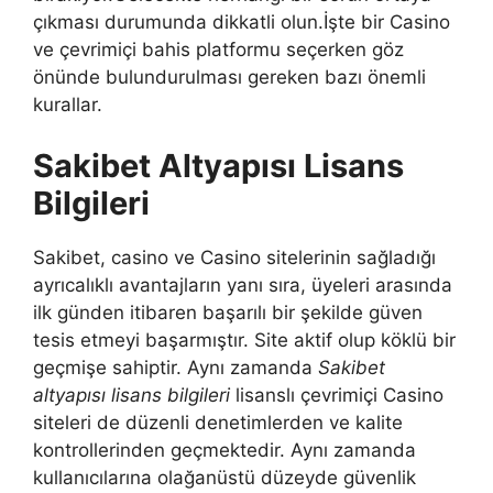
çıkması durumunda dikkatli olun.İşte bir Casino
ve çevrimiçi bahis platformu seçerken göz
önünde bulundurulması gereken bazı önemli
kurallar.
Sakibet Altyapısı Lisans
Bilgileri
Sakibet, casino ve Casino sitelerinin sağladığı
ayrıcalıklı avantajların yanı sıra, üyeleri arasında
ilk günden itibaren başarılı bir şekilde güven
tesis etmeyi başarmıştır. Site aktif olup köklü bir
geçmişe sahiptir. Aynı zamanda
Sakibet
altyapısı lisans bilgileri
lisanslı çevrimiçi Casino
siteleri de düzenli denetimlerden ve kalite
kontrollerinden geçmektedir. Aynı zamanda
kullanıcılarına olağanüstü düzeyde güvenlik