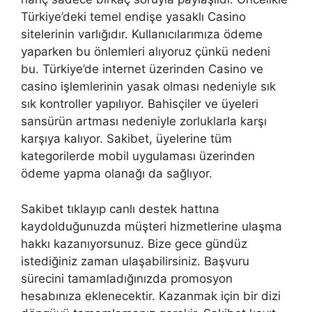
Türkiye’deki temel endişe yasaklı Casino
sitelerinin varlığıdır. Kullanıcılarımıza ödeme
yaparken bu önlemleri alıyoruz çünkü nedeni
bu. Türkiye’de internet üzerinden Casino ve
casino işlemlerinin yasak olması nedeniyle sık
sık kontroller yapılıyor. Bahisçiler ve üyeleri
sansürün artması nedeniyle zorluklarla karşı
karşıya kalıyor. Sakibet, üyelerine tüm
kategorilerde mobil uygulaması üzerinden
ödeme yapma olanağı da sağlıyor.
Sakibet tıklayıp canlı destek hattına
kaydolduğunuzda müşteri hizmetlerine ulaşma
hakkı kazanıyorsunuz. Bize gece gündüz
istediğiniz zaman ulaşabilirsiniz. Başvuru
sürecini tamamladığınızda promosyon
hesabınıza eklenecektir. Kazanmak için bir dizi