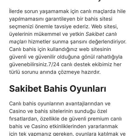
İlerde sorun yaşamamak için canlı maçlarda hile
yapılmamasını garantileyen bir bahis sitesi
seçmenizi önemle tavsiye ederiz. Web sitesi,
üyelerinin mükemmel ve yetkin
Sakibet canlı
maçları
hizmetler sunma şansını değerlendiriyor.
Canlı bahis için kullandığınız web sitesinin
güvenli ve güvenilir olduğuna gönül rahatlığıyla
güvenebilirsiniz.7/24 canlı destek ekibimiz her
türlü sorunu anında çözmeye hazırdır.
Sakibet Bahis Oyunları
Canlı bahis oyunlarının avantajlarından ve
Casino ve bahis sitelerinin sunduğu özel
fırsatlardan, özellikle de güvenli premium canlı
bahis ve Casino etkinliklerinden yararlanmak
için tek yapmanız gereken, oyunlara katılmak ve