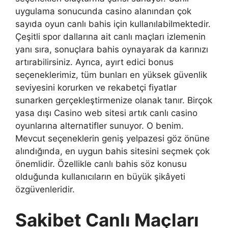
uygulama sonucunda casino alanından çok
sayıda oyun canlı bahis için kullanılabilmektedir.
Çeşitli spor dallarına ait canlı maçları izlemenin
yanı sıra, sonuçlara bahis oynayarak da karınızı
artırabilirsiniz. Ayrıca, ayırt edici bonus
seçeneklerimiz, tüm bunları en yüksek güvenlik
seviyesini korurken ve rekabetçi fiyatlar
sunarken gerçekleştirmenize olanak tanır. Birçok
yasa dışı Casino web sitesi artık canlı casino
oyunlarına alternatifler sunuyor. O benim.
Mevcut seçeneklerin geniş yelpazesi göz önüne
alındığında, en uygun bahis sitesini seçmek çok
önemlidir. Özellikle canlı bahis söz konusu
olduğunda kullanıcıların en büyük şikâyeti
özgüvenleridir.
Sakibet Canlı Maçları