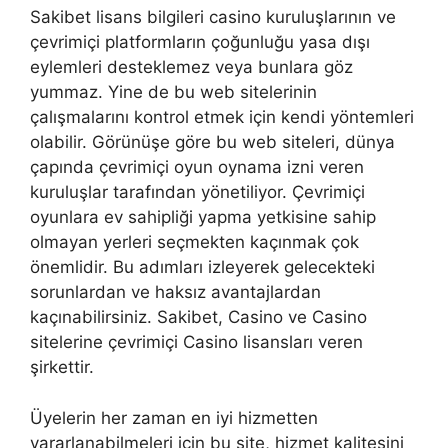
Sakibet lisans bilgileri casino kuruluşlarının ve
çevrimiçi platformların çoğunluğu yasa dışı
eylemleri desteklemez veya bunlara göz
yummaz. Yine de bu web sitelerinin
çalışmalarını kontrol etmek için kendi yöntemleri
olabilir. Görünüşe göre bu web siteleri, dünya
çapında çevrimiçi oyun oynama izni veren
kuruluşlar tarafından yönetiliyor. Çevrimiçi
oyunlara ev sahipliği yapma yetkisine sahip
olmayan yerleri seçmekten kaçınmak çok
önemlidir. Bu adımları izleyerek gelecekteki
sorunlardan ve haksız avantajlardan
kaçınabilirsiniz. Sakibet, Casino ve Casino
sitelerine çevrimiçi Casino lisansları veren
şirkettir.
Üyelerin her zaman en iyi hizmetten
yararlanabilmeleri için bu site, hizmet kalitesini