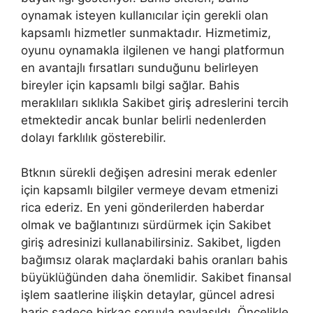
oynamak isteyen kullanıcılar için gerekli olan
kapsamlı hizmetler sunmaktadır. Hizmetimiz,
oyunu oynamakla ilgilenen ve hangi platformun
en avantajlı fırsatları sunduğunu belirleyen
bireyler için kapsamlı bilgi sağlar. Bahis
meraklıları sıklıkla Sakibet giriş adreslerini tercih
etmektedir ancak bunlar belirli nedenlerden
dolayı farklılık gösterebilir.
Btknın sürekli değişen adresini merak edenler
için kapsamlı bilgiler vermeye devam etmenizi
rica ederiz. En yeni gönderilerden haberdar
olmak ve bağlantınızı sürdürmek için Sakibet
giriş adresinizi kullanabilirsiniz. Sakibet, ligden
bağımsız olarak maçlardaki bahis oranları bahis
büyüklüğünden daha önemlidir. Sakibet finansal
işlem saatlerine ilişkin detaylar, güncel adresi
hariç sadece birkaç soruyla paylaşıldı. Öncelikle